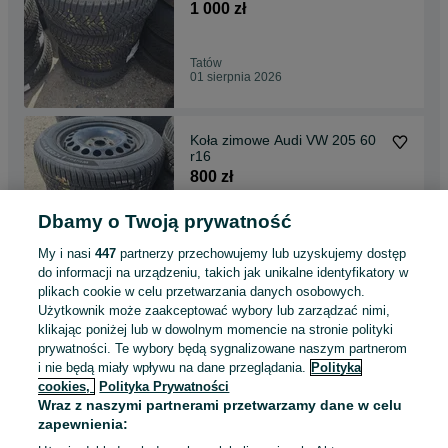
1 000 zł
Tatów
01 sierpnia 2026
Koła zimowe Audi VW 205 60
r16
800 zł
Dbamy o Twoją prywatność
Tatów
01 sierpnia 2026
My i nasi
447
partnerzy przechowujemy lub uzyskujemy dostęp
do informacji na urządzeniu, takich jak unikalne identyfikatory w
plikach cookie w celu przetwarzania danych osobowych.
Koła zimowe VW Passat B8
Użytkownik może zaakceptować wybory lub zarządzać nimi,
skoda superb III 215 60 r16
klikając poniżej lub w dowolnym momencie na stronie polityki
1 000 zł
prywatności. Te wybory będą sygnalizowane naszym partnerom
i nie będą miały wpływu na dane przeglądania.
Polityka
cookies,
Polityka Prywatności
Tatów
Wraz z naszymi partnerami przetwarzamy dane w celu
01 sierpnia 2026
zapewnienia: